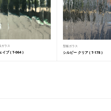
板ガラス
型板ガラス
イブ ( T-064 )
シルビー クリア ( T-178 )