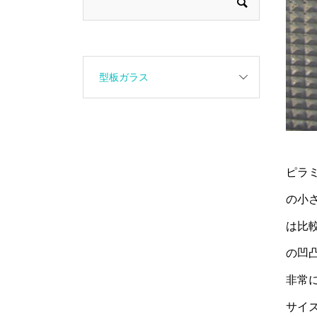
型板ガラス
ピラミ
の小
は比
の凹
非常
サイ