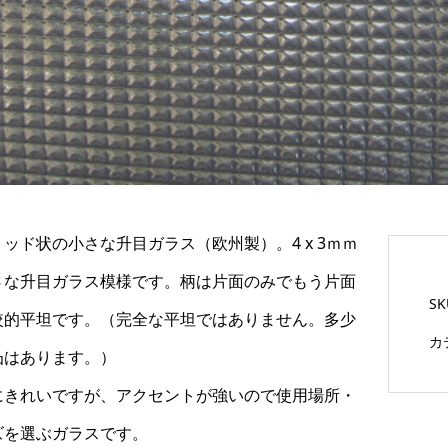
ッド状の小さな升目ガラス（欧州製）。4 x 3ｍｍ
さな升目ガラス模様です。柄は片面のみでもう片面
S
較的平坦です。（完全な平坦ではありません。多少
カ
凸はあります。）
にきれいですが、アクセントが強いので使用場所・
ズを選ぶガラスです。